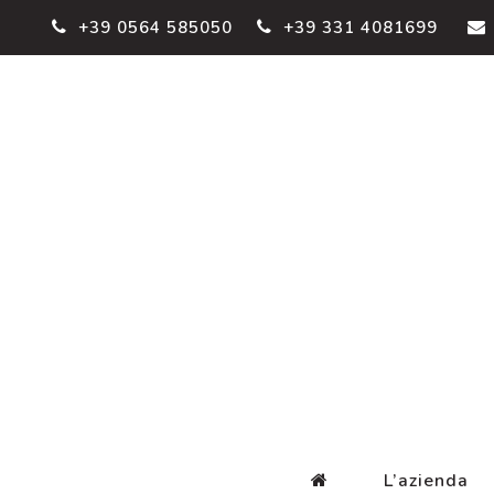
+39 0564 585050
+39 331 4081699
L’azienda