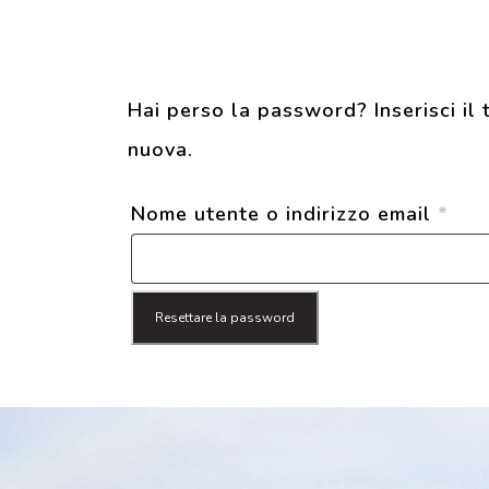
Hai perso la password? Inserisci il 
nuova.
R
Nome utente o indirizzo email
*
i
c
Resettare la password
h
i
e
s
t