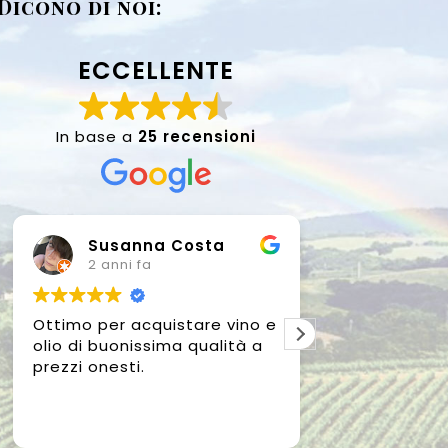
Dicono di noi:
ECCELLENTE
In base a
25 recensioni
Susanna Costa
Renat
2 anni fa
2 anni f
Ottimo per acquistare vino e
Questo luogo
olio di buonissima qualità a
accompagna 
prezzi onesti.
anni, è il luogo dove ho
costruito la m
paesaggio in
Leggi di più
costituito da 