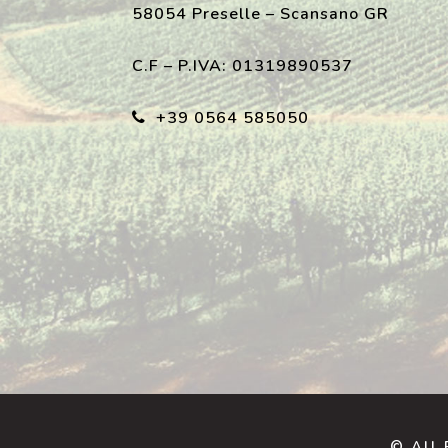
58054 Preselle – Scansano GR
C.F – P.IVA: 01319890537
+39 0564 585050
© All